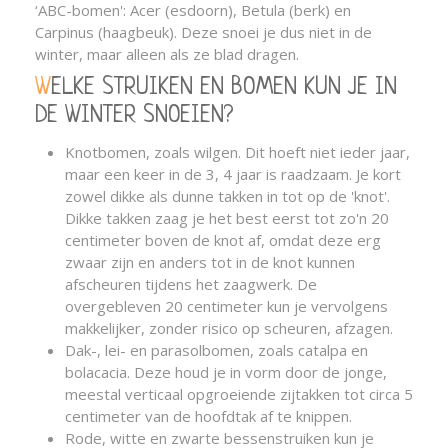
‘ABC-bomen': Acer (esdoorn), Betula (berk) en
Carpinus (haagbeuk). Deze snoei je dus niet in de
winter, maar alleen als ze blad dragen.
WELKE STRUIKEN EN BOMEN KUN JE IN
DE WINTER SNOEIEN?
Knotbomen, zoals wilgen. Dit hoeft niet ieder jaar,
maar een keer in de 3, 4 jaar is raadzaam. Je kort
zowel dikke als dunne takken in tot op de 'knot'.
Dikke takken zaag je het best eerst tot zo'n 20
centimeter boven de knot af, omdat deze erg
zwaar zijn en anders tot in de knot kunnen
afscheuren tijdens het zaagwerk. De
overgebleven 20 centimeter kun je vervolgens
makkelijker, zonder risico op scheuren, afzagen.
Dak-, lei- en parasolbomen, zoals catalpa en
bolacacia. Deze houd je in vorm door de jonge,
meestal verticaal opgroeiende zijtakken tot circa 5
centimeter van de hoofdtak af te knippen.
Rode, witte en zwarte bessenstruiken kun je