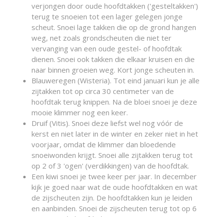
verjongen door oude hoofdtakken ('gesteltakken')
terug te snoeien tot een lager gelegen jonge
scheut. Snoei lage takken die op de grond hangen
weg, net zoals grondscheuten die niet ter
vervanging van een oude gestel- of hoofdtak
dienen. Snoei ook takken die elkaar kruisen en die
naar binnen groeien weg. Kort jonge scheuten in.
Blauweregen (Wisteria). Tot eind januari kun je alle
zijtakken tot op circa 30 centimeter van de
hoofdtak terug knippen. Na de bloei snoei je deze
mooie klimmer nog een keer.
Druif (Vitis). Snoei deze liefst wel nog vóór de
kerst en niet later in de winter en zeker niet in het
voorjaar, omdat de klimmer dan bloedende
snoeiwonden krijgt. Snoei alle zijtakken terug tot
op 2 of 3 'ogen' (verdikkingen) van de hoofdtak.
Een kiwi snoei je twee keer per jaar. In december
kijk je goed naar wat de oude hoofdtakken en wat
de zijscheuten zijn. De hoofdtakken kun je leiden
en aanbinden. Snoei de zijscheuten terug tot op 6