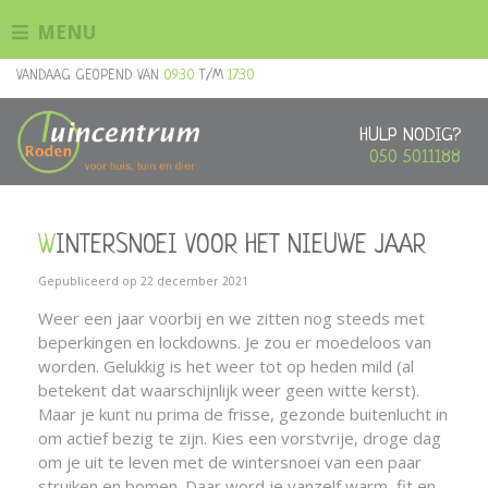
G
MENU
a
n
VANDAAG GEOPEND VAN
09:30
T/M
17:30
a
a
r
HULP NODIG?
c
050 5011188
o
n
t
WINTERSNOEI VOOR HET NIEUWE JAAR
e
n
Gepubliceerd op
22 december 2021
t
Weer een jaar voorbij en we zitten nog steeds met
beperkingen en lockdowns. Je zou er moedeloos van
worden. Gelukkig is het weer tot op heden mild (al
betekent dat waarschijnlijk weer geen witte kerst).
Maar je kunt nu prima de frisse, gezonde buitenlucht in
om actief bezig te zijn. Kies een vorstvrije, droge dag
om je uit te leven met de wintersnoei van een paar
struiken en bomen. Daar word je vanzelf warm, fit en