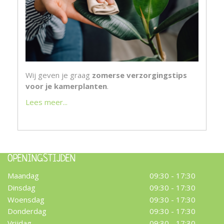
Wij geven je graag
zomerse verzorgingstips
voor je kamerplanten
.
Lees meer...
OPENINGSTIJDEN
Maandag
09:30 - 17:30
Dinsdag
09:30 - 17:30
Woensdag
09:30 - 17:30
Donderdag
09:30 - 17:30
Vrijdag
09:30 - 17:30