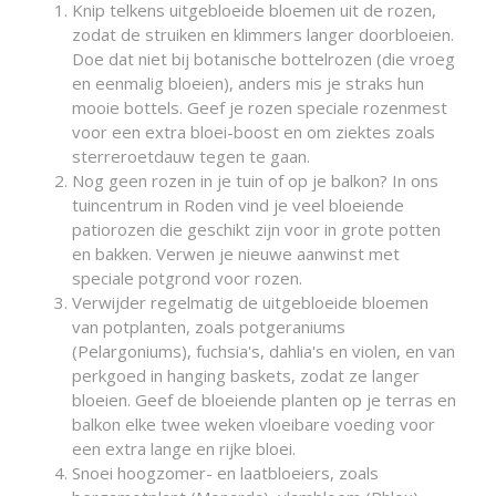
Knip telkens uitgebloeide bloemen uit de rozen,
zodat de struiken en klimmers langer doorbloeien.
Doe dat niet bij botanische bottelrozen (die vroeg
en eenmalig bloeien), anders mis je straks hun
mooie bottels. Geef je rozen speciale rozenmest
voor een extra bloei-boost en om ziektes zoals
sterreroetdauw tegen te gaan.
Nog geen rozen in je tuin of op je balkon? In ons
tuincentrum in Roden vind je veel bloeiende
patiorozen die geschikt zijn voor in grote potten
en bakken. Verwen je nieuwe aanwinst met
speciale potgrond voor rozen.
Verwijder regelmatig de uitgebloeide bloemen
van potplanten, zoals potgeraniums
(Pelargoniums), fuchsia's, dahlia's en violen, en van
perkgoed in hanging baskets, zodat ze langer
bloeien. Geef de bloeiende planten op je terras en
balkon elke twee weken vloeibare voeding voor
een extra lange en rijke bloei.
Snoei hoogzomer- en laatbloeiers, zoals