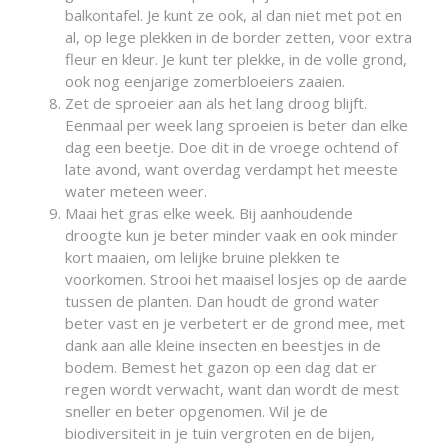
balkontafel. Je kunt ze ook, al dan niet met pot en
al, op lege plekken in de border zetten, voor extra
fleur en kleur. Je kunt ter plekke, in de volle grond,
ook nog eenjarige zomerbloeiers zaaien.
Zet de sproeier aan als het lang droog blijft.
Eenmaal per week lang sproeien is beter dan elke
dag een beetje. Doe dit in de vroege ochtend of
late avond, want overdag verdampt het meeste
water meteen weer.
Maai het gras elke week. Bij aanhoudende
droogte kun je beter minder vaak en ook minder
kort maaien, om lelijke bruine plekken te
voorkomen. Strooi het maaisel losjes op de aarde
tussen de planten. Dan houdt de grond water
beter vast en je verbetert er de grond mee, met
dank aan alle kleine insecten en beestjes in de
bodem. Bemest het gazon op een dag dat er
regen wordt verwacht, want dan wordt de mest
sneller en beter opgenomen. Wil je de
biodiversiteit in je tuin vergroten en de bijen,