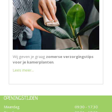
Wij geven je graag
zomerse verzorgingstips
voor je kamerplanten
.
Lees meer...
OPENINGSTIJDEN
Maandag
09:30 - 17:30