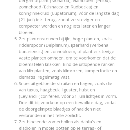
bergamotplant (Monarda), vlambloem (Phlox),
zonnehoed (Echinacea en Rudbeckia) en
koninginnekruid (Eupatorium), vóór de langste dag
(21 juni) iets terug, zodat ze steviger en
compacter worden en nog iets later en langer
bloeien.
Zet plantensteunen bij ijle, hoge planten, zoals
ridderspoor (Delphinium), ijzerhard (Verbena
bonariensis) en zonnebloem, of plant er stevige
vaste planten omheen, om te voorkomen dat de
bloemstelen knakken. Bind de uitlopende ranken
van klimplanten, zoals klimrozen, kamperfoelie en
clematis, regelmatig vast.
Snoei uitgebloeide struiken en hagen, zoals die
van taxus, haagbeuk, liguster, hulst en
(Leylandii-)coniferen, vóór 21 juni lichtjes in vorm.
Doe dit bij voorkeur op een bewolkte dag, zodat
de doorgeknipte blaadjes of naalden niet
verbranden in het felle zonlicht.
Zet bloeiende zomerbollen als dahlia’s en
gladiolen in mooie potten op je terras- of