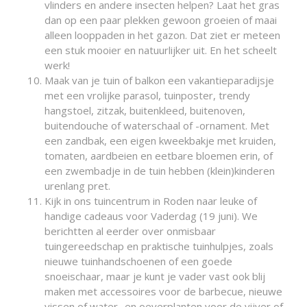
vlinders en andere insecten helpen? Laat het gras
dan op een paar plekken gewoon groeien of maai
alleen looppaden in het gazon. Dat ziet er meteen
een stuk mooier en natuurlijker uit. En het scheelt
werk!
Maak van je tuin of balkon een vakantieparadijsje
met een vrolijke parasol, tuinposter, trendy
hangstoel, zitzak, buitenkleed, buitenoven,
buitendouche of waterschaal of -ornament. Met
een zandbak, een eigen kweekbakje met kruiden,
tomaten, aardbeien en eetbare bloemen erin, of
een zwembadje in de tuin hebben (klein)kinderen
urenlang pret.
Kijk in ons tuincentrum in Roden naar leuke of
handige cadeaus voor Vaderdag (19 juni). We
berichtten al eerder over onmisbaar
tuingereedschap en praktische tuinhulpjes, zoals
nieuwe tuinhandschoenen of een goede
snoeischaar, maar je kunt je vader vast ook blij
maken met accessoires voor de barbecue, nieuwe
vissen of water- en oeverplanten voor de vijver of