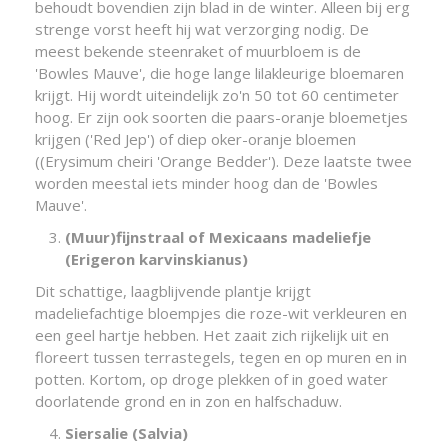
behoudt bovendien zijn blad in de winter. Alleen bij erg
strenge vorst heeft hij wat verzorging nodig. De
meest bekende steenraket of muurbloem is de
'Bowles Mauve', die hoge lange lilakleurige bloemaren
krijgt. Hij wordt uiteindelijk zo'n 50 tot 60 centimeter
hoog. Er zijn ook soorten die paars-oranje bloemetjes
krijgen ('Red Jep') of diep oker-oranje bloemen
((Erysimum cheiri 'Orange Bedder'). Deze laatste twee
worden meestal iets minder hoog dan de 'Bowles
Mauve'.
(Muur)fijnstraal of Mexicaans madeliefje
(Erigeron karvinskianus)
Dit schattige, laagblijvende plantje krijgt
madeliefachtige bloempjes die roze-wit verkleuren en
een geel hartje hebben. Het zaait zich rijkelijk uit en
floreert tussen terrastegels, tegen en op muren en in
potten. Kortom, op droge plekken of in goed water
doorlatende grond en in zon en halfschaduw.
Siersalie (Salvia)