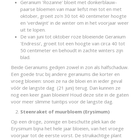
Geranium 'Rozanne' bloeit met donkerblauw-
paarse bloemen van maar liefst mei tot en met
oktober, groeit zo'n 30 tot 40 centimeter hoogte
en 'verdwijnt' in de winter om in het voorjaar weer
uit te lopen.
De van juni tot oktober roze bloeiende Geranium
'Endressi', groeit tot een hoogte van circa 40 tot
50 centimeter en behoudt in zachte winters zijn
blad.
Beide Geraniums gedijen zowel in zon als halfschaduw.
Een goede truc bij andere geraniums die korter en
vroeg bloeien: snoei ze na de bloei en in ieder geval
vóór de langste dag (21 juni) terug. Dan kunnen ze
nog een keer gaan bloeien! Houd deze site in de gaten
voor meer slimme tuintips voor de langste dag.
Steenraket of muurbloem (Erysimum)
Op een droge, zonnige en beschutte plek kan de
Erysimum bijna het hele jaar bloeien, van het vroege
voorjaar tot de eerste vorst. De struikachtige plant