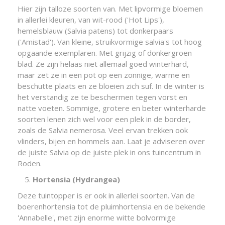
Hier zijn talloze soorten van. Met lipvormige bloemen
in allerlei kleuren, van wit-rood ('Hot Lips'),
hemelsblauw (Salvia patens) tot donkerpaars
('Amistad'). Van kleine, struikvormige salvia's tot hoog
opgaande exemplaren. Met grijzig of donkergroen
blad. Ze zijn helaas niet allemaal goed winterhard,
maar zet ze in een pot op een zonnige, warme en
beschutte plaats en ze bloeien zich suf. In de winter is
het verstandig ze te beschermen tegen vorst en
natte voeten. Sommige, grotere en beter winterharde
soorten lenen zich wel voor een plek in de border,
zoals de Salvia nemerosa. Veel ervan trekken ook
vlinders, bijen en hommels aan. Laat je adviseren over
de juiste Salvia op de juiste plek in ons tuincentrum in
Roden.
Hortensia (Hydrangea)
Deze tuintopper is er ook in allerlei soorten. Van de
boerenhortensia tot de pluimhortensia en de bekende
'Annabelle', met zijn enorme witte bolvormige