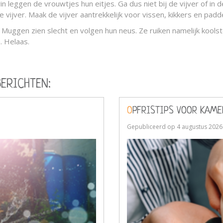
 leggen de vrouwtjes hun eitjes. Ga dus niet bij de vijver of in 
de vijver. Maak de vijver aantrekkelijk voor vissen, kikkers en pa
 Muggen zien slecht en volgen hun neus. Ze ruiken namelijk koolst
. Helaas.
BERICHTEN:
OPFRISTIPS VOOR KAM
Gepubliceerd op
4 augustus 2026