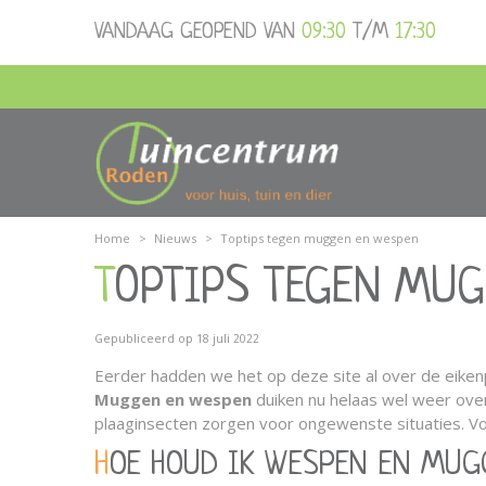
Ga
VANDAAG GEOPEND VAN
09:30
T/M
17:30
naar
content
Home
>
Nieuws
>
Toptips tegen muggen en wespen
TOPTIPS TEGEN MU
Gepubliceerd op
18 juli 2022
Eerder hadden we het op deze site al over de eikenpro
Muggen en wespen
duiken nu helaas wel weer overal
plaaginsecten zorgen voor ongewenste situaties. V
HOE HOUD IK WESPEN EN MUG