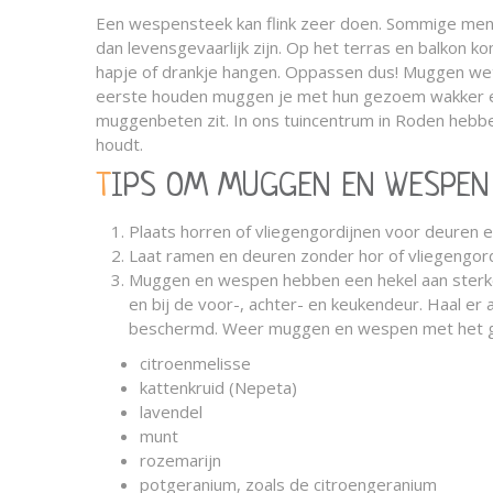
Een wespensteek kan flink zeer doen. Sommige mense
dan levensgevaarlijk zijn. Op het terras en balkon k
hapje of drankje hangen. Oppassen dus! Muggen wete
eerste houden muggen je met hun gezoem wakker en
muggenbeten zit. In ons tuincentrum in Roden he
houdt.
TIPS OM MUGGEN EN WESPEN
Plaats horren of vliegengordijnen voor deuren 
Laat ramen en deuren zonder hor of vliegengord
Muggen en wespen hebben een hekel aan sterke,
en bij de voor-, achter- en keukendeur. Haal er
beschermd. Weer muggen en wespen met het gr
citroenmelisse
kattenkruid (Nepeta)
lavendel
munt
rozemarijn
potgeranium, zoals de citroengeranium