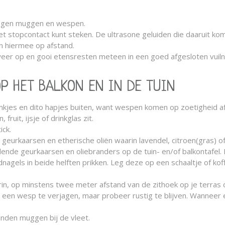
 tegen muggen en wespen.
et stopcontact kunt steken. De ultrasone geluiden die daaruit kom
en hiermee op afstand.
weer op en gooi etensresten meteen in een goed afgesloten vuil
P HET BALKON EN IN DE TUIN
es en dito hapjes buiten, want wespen komen op zoetigheid af. Let
fruit, ijsje of drinkglas zit.
ick.
 geurkaarsen en etherische oliën waarin lavendel, citroen(gras) of
ende geurkaarsen en oliebranders op de tuin- en/of balkontafel.
nagels in beide helften prikken. Leg deze op een schaaltje of kof
, op minstens twee meter afstand van de zithoek op je terras o
m een wesp te verjagen, maar probeer rustig te blijven. Wanneer 
inden muggen bij de vleet.