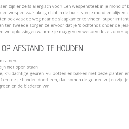
n zijn er zelfs allergisch voor! Een wespensteek in je mond of k
omen wespen vaak akelig dicht in de buurt van je mond en blijven z
n ook vaak de weg naar de slaapkamer te vinden, super irritant
 ten tweede zorgen ze ervoor dat je 's ochtends onder de jeu
bben we oplossingen waarme je muggen en wespen deze zomer op
 OP AFSTAND TE HOUDEN
en ramen.
ijn niet open staan.
 kruidachtige geuren. Vul potten en bakken met deze planten en
 af en toe je handen doorheen, dan komen de geuren vrij en zijn j
oen en de bladeren van: