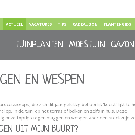
ACTUEEL
VACATURES
TIPS
CADEAUBON
PLANTENGIDS
TUINPLANTEN
MOESTUIN
GAZON
GGEN EN WESPEN
cessierups, die zich dit jaar gelukkig behoorlijk 'koest' lijkt te 
 op. In de tuin, op het terras of balkon en zelfs in huis. Deze
olg onze toptips tegen muggen en wespen voor een steekvrije z
GEN UIT MIJN BUURT?