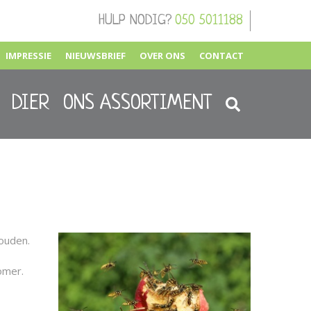
HULP NODIG?
050 5011188
IMPRESSIE
NIEUWSBRIEF
OVER ONS
CONTACT
DIER
ONS ASSORTIMENT
houden.
omer.