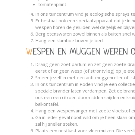
tomatenplant
In ons tuincentrum vind je ecologische sprays
Er bestaat ook een speciaal apparaat dat je in h
wespen horen de geluiden wel degelijk en blijv
Berg etenswaren zowel binnen als buiten snel 
Hang een klamboe boven je bed.
WESPEN EN MUGGEN WEREN O
Draag geen zoet parfum en zet geen zoete drankj
eerst of er geen wesp (of strontvlieg) op je eten, 
Smeer jezelf in met een anti-muggenroller of -st
In ons tuincentrum in Roden vind je een collectie
speciale brander laten verdampen. Zet de brand
ook een een citroen doormidden snijden en kruid
balkontafel.
Hang een wespenvanger met zoete vloeistof erin
Ga in ieder geval nooit wild om je heen slaan o
zal hij sneller steken.
Plaats een nestkast voor vleermuizen. Die versl