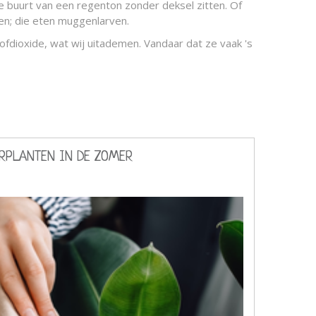
de buurt van een regenton zonder deksel zitten. Of
dden; die eten muggenlarven.
ofdioxide, wat wij uitademen. Vandaar dat ze vaak 's
ERPLANTEN IN DE ZOMER