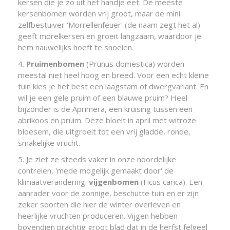
kersen die je zo uit het handje eet. De meeste
kersenbomen worden vrij groot, maar de mini
zelfbestuiver 'Morrellenfeuer' (de naam zegt het al)
geeft morelkersen en groeit langzaam, waardoor je
hem nauwelijks hoeft te snoeien.
4.
Pruimenbomen
(Prunus domestica) worden
meestal niet heel hoog en breed. Voor een echt kleine
tuin kies je het best een laagstam of dwergvariant. En
wil je een gele pruim of een blauwe pruim? Heel
bijzonder is de Aprimera, een kruising tussen een
abrikoos en pruim. Deze bloeit in april met witroze
bloesem, die uitgroeit tot een vrij gladde, ronde,
smakelijke vrucht.
5. Je ziet ze steeds vaker in onze noordelijke
contreien, 'mede mogelijk gemaakt door' de
klimaatverandering:
vijgenbomen
(Ficus carica). Een
aanrader voor de zonnige, beschutte tuin en er zijn
zeker soorten die hier de winter overleven en
heerlijke vruchten produceren. Vijgen hebben
bovendien prachtig groot blad dat in de herfst felgeel