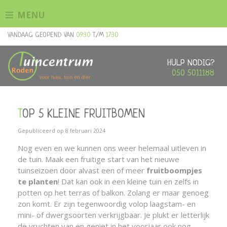
G
MENU
a
n
VANDAAG GEOPEND VAN
09:30
T/M
17:30
a
a
r
HULP NODIG?
c
050 5011188
o
n
t
TOP 5 KLEINE FRUITBOMEN
e
n
Gepubliceerd op
8 februari 2024
t
Nog even en we kunnen ons weer helemaal uitleven in
de tuin. Maak een fruitige start van het nieuwe
tuinseizoen door alvast een of meer
fruitboompjes
te planten
! Dat kan ook in een kleine tuin en zelfs in
potten op het terras of balkon. Zolang er maar genoeg
zon komt. Er zijn tegenwoordig volop laagstam- en
mini- of dwergsoorten verkrijgbaar. Je plukt er letterlijk
de vruchten van en geniet in het voorjaar ook nog