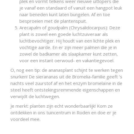
plek en vormt telkens weer nieuwe uitlopers die
je vanaf een standaard of vanuit een hangpot leuk
naar beneden kunt laten bungelen. Af en toe
besproeien met de plantenspuit.
Arecapalm of goudpalm (Chrysalidocarpus): Deze
plant is zowel een goede luchtzuiveraar als
luchtbevochtiger. Hij houdt van een lichte plek en
vochtige aarde. En er zijn meer palmen die je in
zowel de badkamer als slaapkamer kunt zetten,
voor een instant oerwoud- en vakantiegevoel.
O, nog een tip: de ananasplant schijnt te werken tegen
snurken! De sierananas uit de Bromelia-familie geeft ’s
nachts veel zuurstof af en het enzym bromelaïne in de
steel heeft ontstekingsremmende eigenschappen en
verwijdt de luchtwegen.
Je merkt: planten zijn echt wonderbaarlijk! Kom ze
ontdekken in ons tuincentrum in Roden en doe er je
voordeel mee.