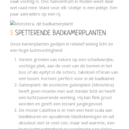
vaak vochtig is. Ons tuincentrum in Roden weet daar
wel raad mee. Want voor elk 'stekje' is een plekje. Een
paar aanraders op een rij.
5 SPETTERENDE BADKAMERPLANTEN
Deze kamerplanten gedijen in relatief weinig licht en
een hoge luchtvochtigheid:
Varens groeien van nature op een schaduwrijke,
vochtige plek, aan de voet van de bomen in het
bos of als epifyt in de schors, takoksel of kruin van
een boom. Kortom: perfect voor in de badkamer.
Gatenplant: de exotische gatenplant (Monstera)
heeft geen moeite met wat minder licht en heeft
een luchtzuiverende werking. Hij kan flink groot
worden en geeft een instant junglegevoel.
De mooie Calathea is er met een heel scala aan
bladkleuren en opvallende bladtekeningen en wil
absoluut niet te veel zon, maar wel warmte, een
hoge luchtvochtigheid en regelmatig een slokje