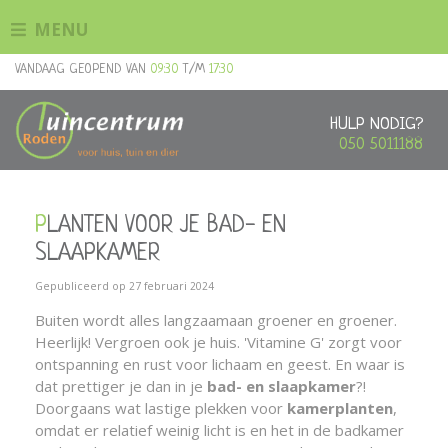
G
MENU
a
n
VANDAAG GEOPEND VAN
09:30
T/M
17:30
a
a
r
HULP NODIG?
c
050 5011188
o
n
t
PLANTEN VOOR JE BAD- EN
e
n
SLAAPKAMER
t
Gepubliceerd op
27 februari 2024
Buiten wordt alles langzaamaan groener en groener.
Heerlijk! Vergroen ook je huis. 'Vitamine G' zorgt voor
ontspanning en rust voor lichaam en geest. En waar is
dat prettiger je dan in je
bad- en slaapkamer
?!
Doorgaans wat lastige plekken voor
kamerplanten
,
omdat er relatief weinig licht is en het in de badkamer