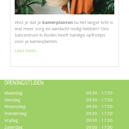
Wist je dat je
kamerplanten
nu het langer licht is
wat meer zorg en aandacht nodig hebben? Ons
tuincentrum in Roden heeft handige opfristips
voor je kamerplanten.
Lees meer...
OPENINGSTIJDEN
Maandag
09:30 - 17:30
Dinsdag
09:30 - 17:30
Woensdag
09:30 - 17:30
Donderdag
09:30 - 17:30
Vrijdag
09:30 - 17:30
Zaterdag
09:00 - 17:00