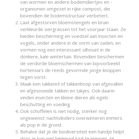
van wormen en andere bodemdiertjes en -
organismen omgezet in rijke compost, die
bovendien de bodemstructuur verbetert.
Laat afgestorven bloemstengels en bruin
verkleurde siergrassen tot het voorjaar staan. Ze
bieden bescherming en voedsel aan insecten en
vogels, onder andere in de vorm van zaden, en
vormen nog een interessant silhouet in de
donkere, kale wintertuin. Bovendien beschermen
de verdorde bloemschermen van bijvoorbeeld
hortensia’s de reeds gevormde jonge knoppen
tegen vorst.
Maak een takkenril of takkenhoop van afgevallen
en afgesnoeide takken en takjes. Ook daarin
vinden insecten en kleine dieren als egels
beschutting en voeding.
Ook schoffelen is niet nodig, sterker nog:
ongewenst: nachtvlinders overwinteren immers
als pop in de grond.
Behalve dat je de biodiversiteit een handje helpt
door je tuin niet helemaal kaal te knippen, te