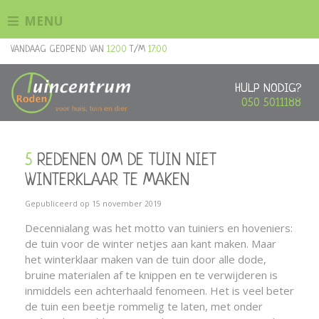
G
MENU
a
n
VANDAAG GEOPEND VAN
12:00
T/M
17:00
a
a
r
HULP NODIG?
c
050 5011188
o
n
t
5 REDENEN OM DE TUIN NIET
e
n
WINTERKLAAR TE MAKEN
t
Gepubliceerd op
15 november 2019
Decennialang was het motto van tuiniers en hoveniers:
de tuin voor de winter netjes aan kant maken. Maar
het winterklaar maken van de tuin door alle dode,
bruine materialen af te knippen en te verwijderen is
inmiddels een achterhaald fenomeen. Het is veel beter
de tuin een beetje rommelig te laten, met onder