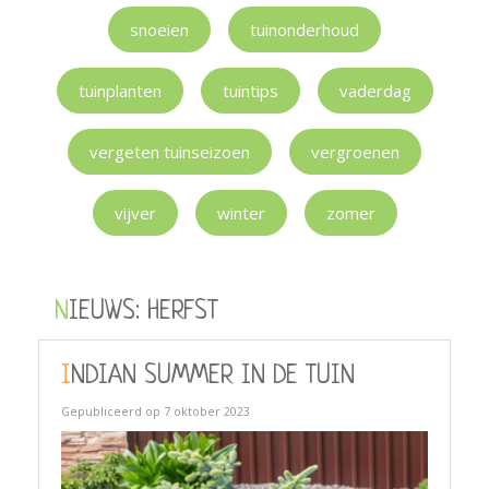
snoeien
tuinonderhoud
tuinplanten
tuintips
vaderdag
vergeten tuinseizoen
vergroenen
vijver
winter
zomer
NIEUWS: HERFST
INDIAN SUMMER IN DE TUIN
Gepubliceerd op
7 oktober 2023