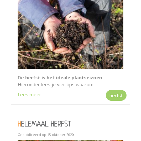
De
herfst is het ideale plantseizoen
.
Hieronder lees je vier tips waarom.
Lees meer...
herfst
HELEMAAL HERFST
Gepubliceerd op
15 oktober 2020