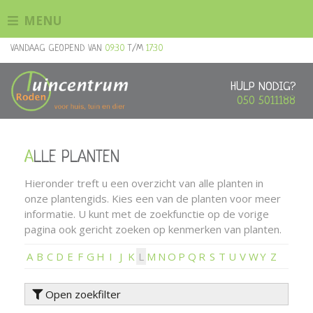
G
MENU
a
n
VANDAAG GEOPEND VAN
09:30
T/M
17:30
a
a
r
HULP NODIG?
c
050 5011188
o
n
t
ALLE PLANTEN
e
n
Hieronder treft u een overzicht van alle planten in
t
onze plantengids. Kies een van de planten voor meer
informatie. U kunt met de zoekfunctie op de vorige
pagina ook gericht zoeken op kenmerken van planten.
A
B
C
D
E
F
G
H
I
J
K
L
M
N
O
P
Q
R
S
T
U
V
W
Y
Z
Open zoekfilter