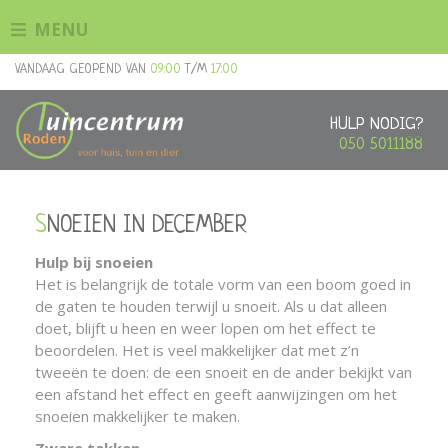
G
MENU
a
n
VANDAAG GEOPEND VAN
09:00
T/M
17:00
a
a
r
HULP NODIG?
c
050 5011188
o
n
t
SNOEIEN IN DECEMBER
e
n
Hulp bij snoeien
t
Het is belangrijk de totale vorm van een boom goed in
de gaten te houden terwijl u snoeit. Als u dat alleen
doet, blijft u heen en weer lopen om het effect te
beoordelen. Het is veel makkelijker dat met z’n
tweeën te doen: de een snoeit en de ander bekijkt van
een afstand het effect en geeft aanwijzingen om het
snoeien makkelijker te maken.