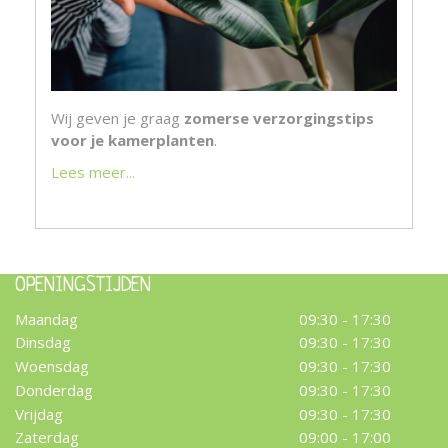
Wij geven je graag
zomerse verzorgingstips
voor je kamerplanten
.
Lees meer...
OPENINGSTIJDEN
Maandag
09:30 - 17:30
Dinsdag
09:30 - 17:30
Woensdag
09:30 - 17:30
Donderdag
09:30 - 17:30
Vrijdag
09:30 - 17:30
Zaterdag
09:00 - 17:00